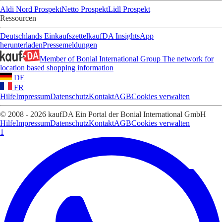
Aldi Nord Prospekt
Netto Prospekt
Lidl Prospekt
Ressourcen
Deutschlands Einkaufszettel
kaufDA Insights
App
herunterladen
Pressemeldungen
Member of Bonial International Group
The network for
location based shopping information
DE
FR
Hilfe
Impressum
Datenschutz
Kontakt
AGB
Cookies verwalten
© 2008 - 2026 kaufDA Ein Portal der Bonial International GmbH
Hilfe
Impressum
Datenschutz
Kontakt
AGB
Cookies verwalten
1