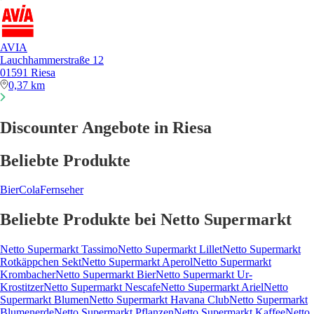
AVIA
Lauchhammerstraße 12
01591 Riesa
0,37 km
Discounter Angebote in Riesa
Beliebte Produkte
Bier
Cola
Fernseher
Beliebte Produkte bei Netto Supermarkt
Netto Supermarkt Tassimo
Netto Supermarkt Lillet
Netto Supermarkt
Rotkäppchen Sekt
Netto Supermarkt Aperol
Netto Supermarkt
Krombacher
Netto Supermarkt Bier
Netto Supermarkt Ur-
Krostitzer
Netto Supermarkt Nescafe
Netto Supermarkt Ariel
Netto
Supermarkt Blumen
Netto Supermarkt Havana Club
Netto Supermarkt
Blumenerde
Netto Supermarkt Pflanzen
Netto Supermarkt Kaffee
Netto