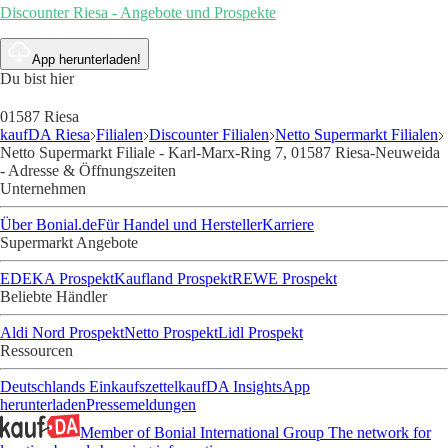
Discounter Riesa - Angebote und Prospekte
App herunterladen!
Du bist hier
01587 Riesa
kaufDA Riesa
Filialen
Discounter Filialen
Netto Supermarkt Filialen
Netto Supermarkt Filiale - Karl-Marx-Ring 7, 01587 Riesa-Neuweida
- Adresse & Öffnungszeiten
Unternehmen
Über Bonial.de
Für Handel und Hersteller
Karriere
Supermarkt Angebote
EDEKA Prospekt
Kaufland Prospekt
REWE Prospekt
Beliebte Händler
Aldi Nord Prospekt
Netto Prospekt
Lidl Prospekt
Ressourcen
Deutschlands Einkaufszettel
kaufDA Insights
App
herunterladen
Pressemeldungen
Member of Bonial International Group
The network for