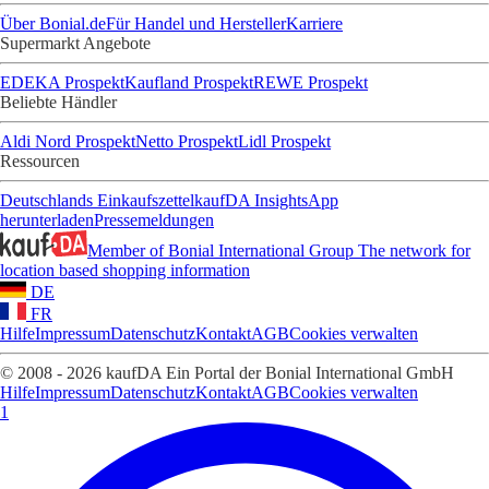
Über Bonial.de
Für Handel und Hersteller
Karriere
Supermarkt Angebote
EDEKA Prospekt
Kaufland Prospekt
REWE Prospekt
Beliebte Händler
Aldi Nord Prospekt
Netto Prospekt
Lidl Prospekt
Ressourcen
Deutschlands Einkaufszettel
kaufDA Insights
App
herunterladen
Pressemeldungen
Member of Bonial International Group
The network for
location based shopping information
DE
FR
Hilfe
Impressum
Datenschutz
Kontakt
AGB
Cookies verwalten
© 2008 - 2026 kaufDA Ein Portal der Bonial International GmbH
Hilfe
Impressum
Datenschutz
Kontakt
AGB
Cookies verwalten
1