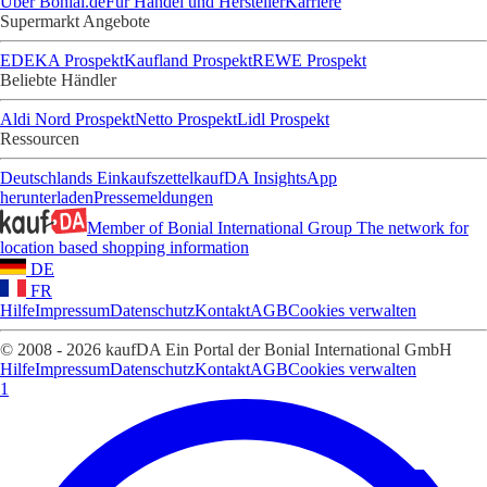
Über Bonial.de
Für Handel und Hersteller
Karriere
Supermarkt Angebote
EDEKA Prospekt
Kaufland Prospekt
REWE Prospekt
Beliebte Händler
Aldi Nord Prospekt
Netto Prospekt
Lidl Prospekt
Ressourcen
Deutschlands Einkaufszettel
kaufDA Insights
App
herunterladen
Pressemeldungen
Member of Bonial International Group
The network for
location based shopping information
DE
FR
Hilfe
Impressum
Datenschutz
Kontakt
AGB
Cookies verwalten
© 2008 - 2026 kaufDA Ein Portal der Bonial International GmbH
Hilfe
Impressum
Datenschutz
Kontakt
AGB
Cookies verwalten
1