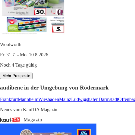
Woolworth
Fr. 31.7. - Mo. 10.8.2026
Noch 4 Tage gültig
Mehr Prospekte
audibene in der Umgebung von Rödermark
Frankfurt
Mannheim
Wiesbaden
Mainz
Ludwigshafen
Darmstadt
Offenba
Neues vom KaufDA Magazin