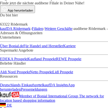
Finde jetzt die nächste audibene Filiale in Deiner Nähe!
App herunterladen
Du bist hier
63322 Rödermark
kaufDA Rödermark
Filialen
Weitere Geschäfte
audibene Rödermark -
Adressen & Öffnungszeiten
Unternehmen
Über Bonial.de
Für Handel und Hersteller
Karriere
Supermarkt Angebote
EDEKA Prospekt
Kaufland Prospekt
REWE Prospekt
Beliebte Händler
Aldi Nord Prospekt
Netto Prospekt
Lidl Prospekt
Ressourcen
Deutschlands Einkaufszettel
kaufDA Insights
App
herunterladen
Pressemeldungen
Member of Bonial International Group
The network for
location based shopping information
DE