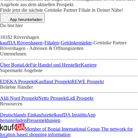
Angebote aus dem aktuellen Prospekt.
Finde jetzt die nächste Getränke Partner Filiale in Deiner Nähe!
App herunterladen
Du bist hier
18182 Rövershagen
kaufDA Rövershagen
Filialen
Getränkemärkte
Getränke Partner
Rövershagen - Adressen & Öffnungszeiten
Unternehmen
Über Bonial.de
Für Handel und Hersteller
Karriere
Supermarkt Angebote
EDEKA Prospekt
Kaufland Prospekt
REWE Prospekt
Beliebte Händler
Aldi Nord Prospekt
Netto Prospekt
Lidl Prospekt
Ressourcen
Deutschlands Einkaufszettel
kaufDA Insights
App
herunterladen
Pressemeldungen
Member of Bonial International Group
The network for
location based shopping information