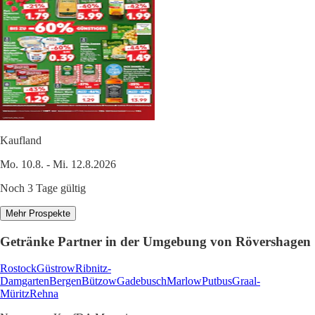
Kaufland
Mo. 10.8. - Mi. 12.8.2026
Noch 3 Tage gültig
Mehr Prospekte
Getränke Partner in der Umgebung von Rövershagen
Rostock
Güstrow
Ribnitz-
Damgarten
Bergen
Bützow
Gadebusch
Marlow
Putbus
Graal-
Müritz
Rehna