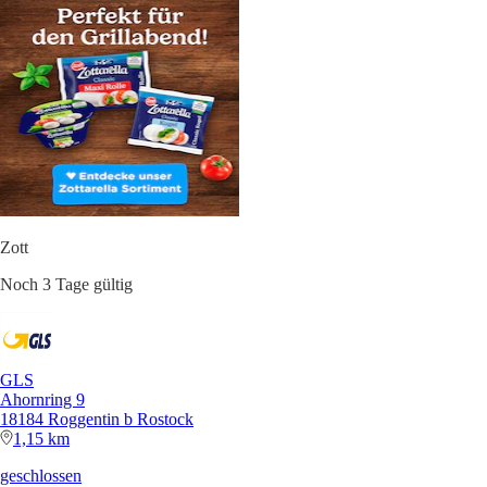
Zott
Noch 3 Tage gültig
GLS
Ahornring 9
18184 Roggentin b Rostock
1,15 km
geschlossen