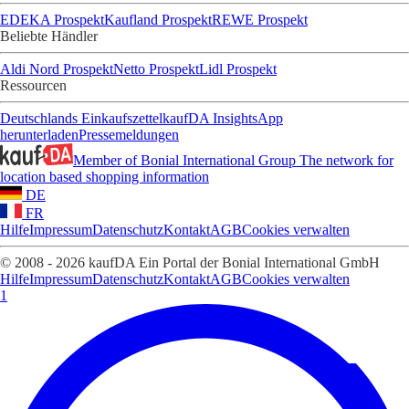
EDEKA Prospekt
Kaufland Prospekt
REWE Prospekt
Beliebte Händler
Aldi Nord Prospekt
Netto Prospekt
Lidl Prospekt
Ressourcen
Deutschlands Einkaufszettel
kaufDA Insights
App
herunterladen
Pressemeldungen
Member of Bonial International Group
The network for
location based shopping information
DE
FR
Hilfe
Impressum
Datenschutz
Kontakt
AGB
Cookies verwalten
© 2008 - 2026 kaufDA Ein Portal der Bonial International GmbH
Hilfe
Impressum
Datenschutz
Kontakt
AGB
Cookies verwalten
1