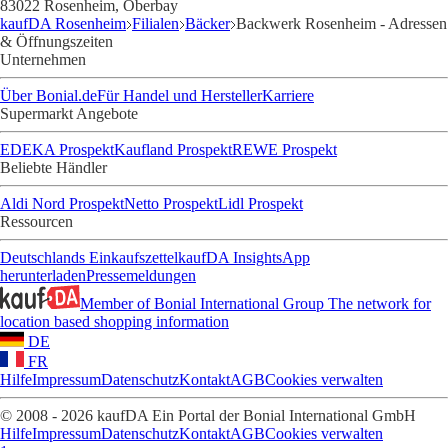
83022 Rosenheim, Oberbay
kaufDA Rosenheim
Filialen
Bäcker
Backwerk Rosenheim - Adressen
& Öffnungszeiten
Unternehmen
Über Bonial.de
Für Handel und Hersteller
Karriere
Supermarkt Angebote
EDEKA Prospekt
Kaufland Prospekt
REWE Prospekt
Beliebte Händler
Aldi Nord Prospekt
Netto Prospekt
Lidl Prospekt
Ressourcen
Deutschlands Einkaufszettel
kaufDA Insights
App
herunterladen
Pressemeldungen
Member of Bonial International Group
The network for
location based shopping information
DE
FR
Hilfe
Impressum
Datenschutz
Kontakt
AGB
Cookies verwalten
© 2008 - 2026 kaufDA Ein Portal der Bonial International GmbH
Hilfe
Impressum
Datenschutz
Kontakt
AGB
Cookies verwalten