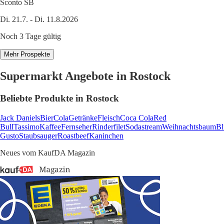
Sconto SB
Di. 21.7. - Di. 11.8.2026
Noch 3 Tage gültig
Mehr Prospekte
Supermarkt Angebote in Rostock
Beliebte Produkte in Rostock
Jack Daniels
Bier
Cola
Getränke
Fleisch
Coca Cola
Red
Bull
Tassimo
Kaffee
Fernseher
Rinderfilet
Sodastream
Weihnachtsbaum
B
Gusto
Staubsauger
Roastbeef
Kaninchen
Neues vom KaufDA Magazin