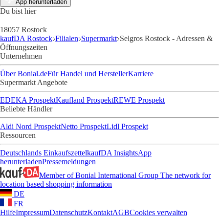
App herunterladen
Du bist hier
18057 Rostock
kaufDA Rostock
Filialen
Supermarkt
Selgros Rostock - Adressen &
Öffnungszeiten
Unternehmen
Über Bonial.de
Für Handel und Hersteller
Karriere
Supermarkt Angebote
EDEKA Prospekt
Kaufland Prospekt
REWE Prospekt
Beliebte Händler
Aldi Nord Prospekt
Netto Prospekt
Lidl Prospekt
Ressourcen
Deutschlands Einkaufszettel
kaufDA Insights
App
herunterladen
Pressemeldungen
Member of Bonial International Group
The network for
location based shopping information
DE
FR
Hilfe
Impressum
Datenschutz
Kontakt
AGB
Cookies verwalten