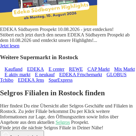
EDEKA Südbayern Prospekt 10.08.2026 - jetzt entdecken!
Stöbert euch jetzt durch den neuen EDEKA Südbayern Prospekt ab
dem 10.08.2026 und entdeckt unsere Highlights!
...
Jetzt lesen
Weitere Supermarkt in Rostock
Kaufland
EDEKA
E center
REWE
CAP Markt
Mix Markt
E aktiv markt
E neukauf
EDEKA Frischemarkt
GLOBUS
Tchibo
EDEKA Jens
SparExpress
Selgros Filialen in Rostock finden
Hier findest Du eine Übersicht aller Selgros Geschäfte und Filialen in
Rostock. Zu jeder Filiale bekommst Du per Klick weitere
Informationen zur Lage, den Öffnungszeiten sowie Infos über
Angebote aus dem aktuellen
Selgros
Prospekt.
Finde jetzt die nächste Selgros Filiale in Deiner Nähe!