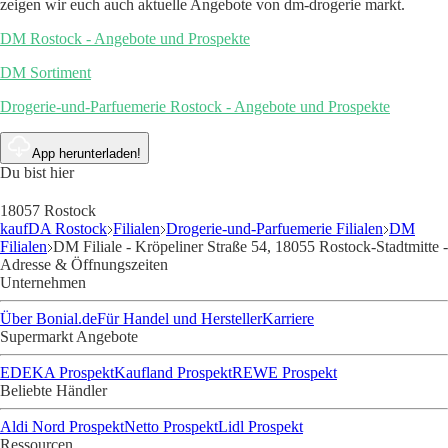
zeigen wir euch auch aktuelle Angebote von dm-drogerie markt.
DM Rostock - Angebote und Prospekte
DM Sortiment
Drogerie-und-Parfuemerie Rostock - Angebote und Prospekte
App herunterladen!
Du bist hier
18057 Rostock
kaufDA Rostock
Filialen
Drogerie-und-Parfuemerie Filialen
DM
Filialen
DM Filiale - Kröpeliner Straße 54, 18055 Rostock-Stadtmitte -
Adresse & Öffnungszeiten
Unternehmen
Über Bonial.de
Für Handel und Hersteller
Karriere
Supermarkt Angebote
EDEKA Prospekt
Kaufland Prospekt
REWE Prospekt
Beliebte Händler
Aldi Nord Prospekt
Netto Prospekt
Lidl Prospekt
Ressourcen