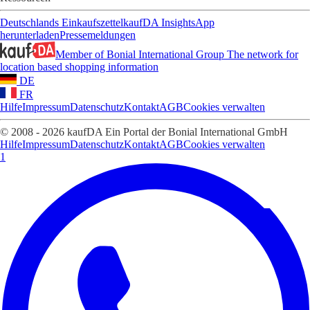
Deutschlands Einkaufszettel
kaufDA Insights
App
herunterladen
Pressemeldungen
Member of Bonial International Group
The network for
location based shopping information
DE
FR
Hilfe
Impressum
Datenschutz
Kontakt
AGB
Cookies verwalten
© 2008 - 2026 kaufDA Ein Portal der Bonial International GmbH
Hilfe
Impressum
Datenschutz
Kontakt
AGB
Cookies verwalten
1