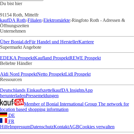
Du bist hier
91154 Roth, Mittelfr
kaufDA Roth
Filialen
Elektromärkte
Ringfoto Roth - Adressen &
Öffnungszeiten
Unternehmen
Über Bonial.de
Für Handel und Hersteller
Karriere
Supermarkt Angebote
EDEKA Prospekt
Kaufland Prospekt
REWE Prospekt
Beliebte Händler
Aldi Nord Prospekt
Netto Prospekt
Lidl Prospekt
Ressourcen
Deutschlands Einkaufszettel
kaufDA Insights
App
herunterladen
Pressemeldungen
Member of Bonial International Group
The network for
location based shopping information
DE
FR
Hilfe
Impressum
Datenschutz
Kontakt
AGB
Cookies verwalten