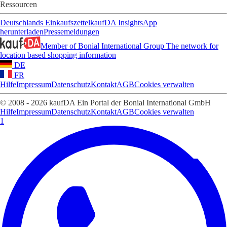
Ressourcen
Deutschlands Einkaufszettel
kaufDA Insights
App
herunterladen
Pressemeldungen
Member of Bonial International Group
The network for
location based shopping information
DE
FR
Hilfe
Impressum
Datenschutz
Kontakt
AGB
Cookies verwalten
© 2008 - 2026 kaufDA Ein Portal der Bonial International GmbH
Hilfe
Impressum
Datenschutz
Kontakt
AGB
Cookies verwalten
1