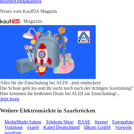
Beamer
Digitalkamera
Neues vom KaufDA Magazin
Alles für die Einschulung bei ALDI - jetzt entdecken!
Die Schule geht los und ihr sucht noch nach der richtigen Ausrüstung?
Hier kommen die heißesten Deals bei ALDI zur Einschulung!
...
Jetzt lesen
Weitere Elektromärkte in Saarbrücken
MediaMarkt Saturn
Telekom Shop
BASE
freenet
Europafoto
Vodafone
expert
Kabel Deutschland
Illkom GmbH
Vorwerk
yourfone