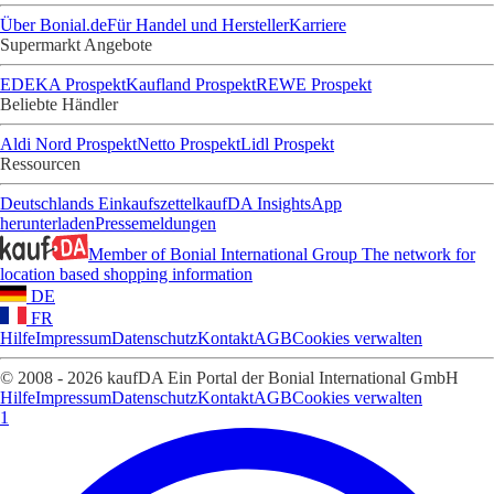
Über Bonial.de
Für Handel und Hersteller
Karriere
Supermarkt Angebote
EDEKA Prospekt
Kaufland Prospekt
REWE Prospekt
Beliebte Händler
Aldi Nord Prospekt
Netto Prospekt
Lidl Prospekt
Ressourcen
Deutschlands Einkaufszettel
kaufDA Insights
App
herunterladen
Pressemeldungen
Member of Bonial International Group
The network for
location based shopping information
DE
FR
Hilfe
Impressum
Datenschutz
Kontakt
AGB
Cookies verwalten
© 2008 - 2026 kaufDA Ein Portal der Bonial International GmbH
Hilfe
Impressum
Datenschutz
Kontakt
AGB
Cookies verwalten
1