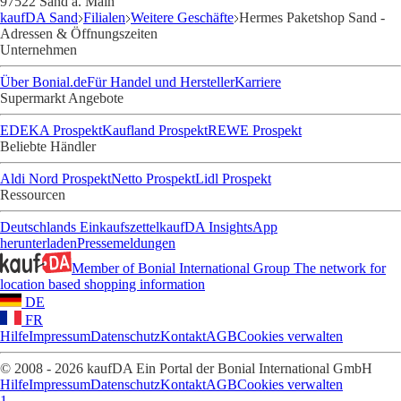
97522 Sand a. Main
kaufDA Sand
Filialen
Weitere Geschäfte
Hermes Paketshop Sand -
Adressen & Öffnungszeiten
Unternehmen
Über Bonial.de
Für Handel und Hersteller
Karriere
Supermarkt Angebote
EDEKA Prospekt
Kaufland Prospekt
REWE Prospekt
Beliebte Händler
Aldi Nord Prospekt
Netto Prospekt
Lidl Prospekt
Ressourcen
Deutschlands Einkaufszettel
kaufDA Insights
App
herunterladen
Pressemeldungen
Member of Bonial International Group
The network for
location based shopping information
DE
FR
Hilfe
Impressum
Datenschutz
Kontakt
AGB
Cookies verwalten
© 2008 - 2026 kaufDA Ein Portal der Bonial International GmbH
Hilfe
Impressum
Datenschutz
Kontakt
AGB
Cookies verwalten
1