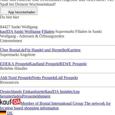
Spaß bei Deinem Wocheneinkauf!
App herunterladen
Du bist hier
84427 Sankt Wolfgang
kaufDA Sankt Wolfgang
Filialen
Supermarkt Filialen in Sankt
Wolfgang - Adressen & Öffnungszeiten
Unternehmen
Über Bonial.de
Für Handel und Hersteller
Karriere
Supermarkt Angebote
EDEKA Prospekt
Kaufland Prospekt
REWE Prospekt
Beliebte Händler
Aldi Nord Prospekt
Netto Prospekt
Lidl Prospekt
Ressourcen
Deutschlands Einkaufszettel
kaufDA Insights
App
herunterladen
Pressemeldungen
Member of Bonial International Group
The network for
location based shopping information
DE