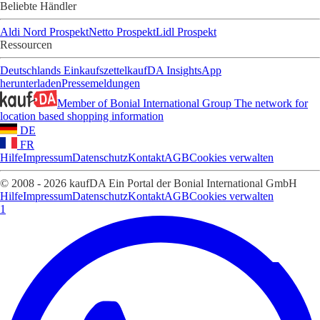
Beliebte Händler
Aldi Nord Prospekt
Netto Prospekt
Lidl Prospekt
Ressourcen
Deutschlands Einkaufszettel
kaufDA Insights
App
herunterladen
Pressemeldungen
Member of Bonial International Group
The network for
location based shopping information
DE
FR
Hilfe
Impressum
Datenschutz
Kontakt
AGB
Cookies verwalten
© 2008 - 2026 kaufDA Ein Portal der Bonial International GmbH
Hilfe
Impressum
Datenschutz
Kontakt
AGB
Cookies verwalten
1