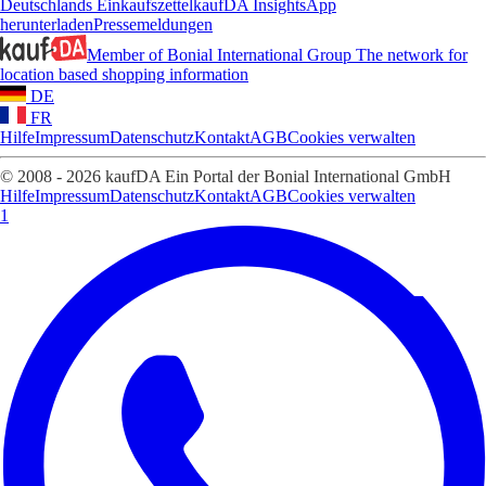
Deutschlands Einkaufszettel
kaufDA Insights
App
herunterladen
Pressemeldungen
Member of Bonial International Group
The network for
location based shopping information
DE
FR
Hilfe
Impressum
Datenschutz
Kontakt
AGB
Cookies verwalten
© 2008 - 2026 kaufDA Ein Portal der Bonial International GmbH
Hilfe
Impressum
Datenschutz
Kontakt
AGB
Cookies verwalten
1