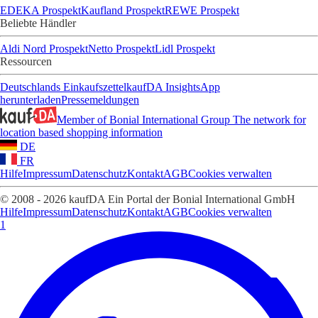
EDEKA Prospekt
Kaufland Prospekt
REWE Prospekt
Beliebte Händler
Aldi Nord Prospekt
Netto Prospekt
Lidl Prospekt
Ressourcen
Deutschlands Einkaufszettel
kaufDA Insights
App
herunterladen
Pressemeldungen
Member of Bonial International Group
The network for
location based shopping information
DE
FR
Hilfe
Impressum
Datenschutz
Kontakt
AGB
Cookies verwalten
© 2008 - 2026 kaufDA Ein Portal der Bonial International GmbH
Hilfe
Impressum
Datenschutz
Kontakt
AGB
Cookies verwalten
1