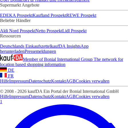
Supermarkt Angebote
EDEKA Prospekt
Kaufland Prospekt
REWE Prospekt
Beliebte Händler
Aldi Nord Prospekt
Netto Prospekt
Lidl Prospekt
Ressourcen
Deutschlands Einkaufszettel
kaufDA Insights
App
herunterladen
Pressemeldungen
Member of Bonial International Group
The network for
location based shopping information
DE
FR
Hilfe
Impressum
Datenschutz
Kontakt
AGB
Cookies verwalten
© 2008 - 2026 kaufDA Ein Portal der Bonial International GmbH
Hilfe
Impressum
Datenschutz
Kontakt
AGB
Cookies verwalten
1