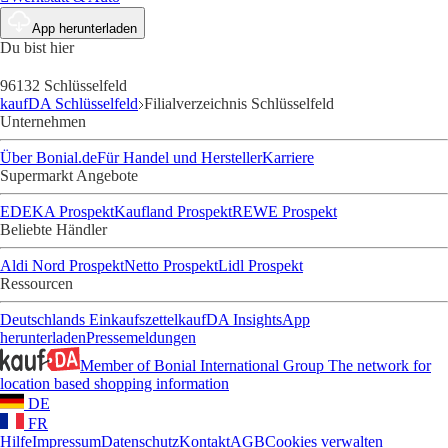
App herunterladen
Du bist hier
96132 Schlüsselfeld
kaufDA Schlüsselfeld
Filialverzeichnis Schlüsselfeld
Unternehmen
Über Bonial.de
Für Handel und Hersteller
Karriere
Supermarkt Angebote
EDEKA Prospekt
Kaufland Prospekt
REWE Prospekt
Beliebte Händler
Aldi Nord Prospekt
Netto Prospekt
Lidl Prospekt
Ressourcen
Deutschlands Einkaufszettel
kaufDA Insights
App
herunterladen
Pressemeldungen
Member of Bonial International Group
The network for
location based shopping information
DE
FR
Hilfe
Impressum
Datenschutz
Kontakt
AGB
Cookies verwalten