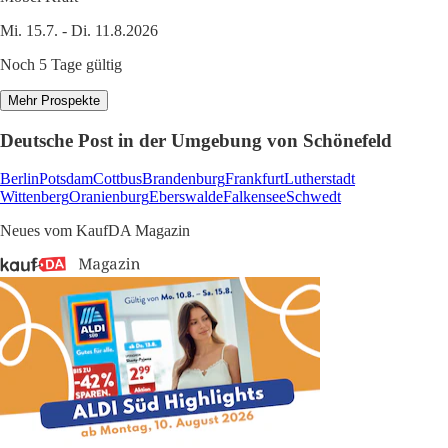
Mi. 15.7. - Di. 11.8.2026
Noch 5 Tage gültig
Mehr Prospekte
Deutsche Post in der Umgebung von Schönefeld
Berlin
Potsdam
Cottbus
Brandenburg
Frankfurt
Lutherstadt
Wittenberg
Oranienburg
Eberswalde
Falkensee
Schwedt
Neues vom KaufDA Magazin