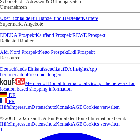
Schönefeld - Adressen & Öffnungszeiten
Unternehmen
Über Bonial.de
Für Handel und Hersteller
Karriere
Supermarkt Angebote
EDEKA Prospekt
Kaufland Prospekt
REWE Prospekt
Beliebte Händler
Aldi Nord Prospekt
Netto Prospekt
Lidl Prospekt
Ressourcen
Deutschlands Einkaufszettel
kaufDA Insights
App
herunterladen
Pressemeldungen
Member of Bonial International Group
The network for
location based shopping information
DE
FR
Hilfe
Impressum
Datenschutz
Kontakt
AGB
Cookies verwalten
© 2008 - 2026 kaufDA Ein Portal der Bonial International GmbH
Hilfe
Impressum
Datenschutz
Kontakt
AGB
Cookies verwalten
1