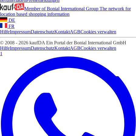
herunterladen
Pressemeldungen
Member of Bonial International Group
The network for
location based shopping information
DE
FR
Hilfe
Impressum
Datenschutz
Kontakt
AGB
Cookies verwalten
© 2008 - 2026 kaufDA Ein Portal der Bonial International GmbH
Hilfe
Impressum
Datenschutz
Kontakt
AGB
Cookies verwalten
1