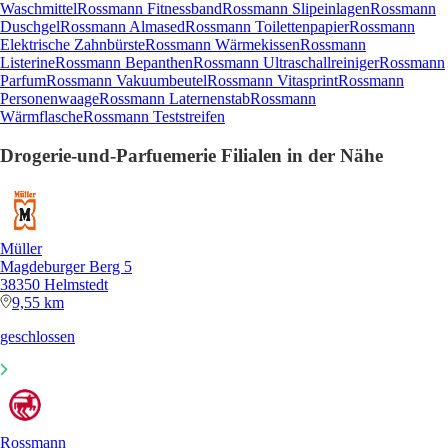
Waschmittel
Rossmann Fitnessband
Rossmann Slipeinlagen
Rossmann
Duschgel
Rossmann Almased
Rossmann Toilettenpapier
Rossmann
Elektrische Zahnbürste
Rossmann Wärmekissen
Rossmann
Listerine
Rossmann Bepanthen
Rossmann Ultraschallreiniger
Rossmann
Parfum
Rossmann Vakuumbeutel
Rossmann Vitasprint
Rossmann
Personenwaage
Rossmann Laternenstab
Rossmann
Wärmflasche
Rossmann Teststreifen
Drogerie-und-Parfuemerie Filialen in der Nähe
Müller
Magdeburger Berg 5
38350 Helmstedt
9,55 km
geschlossen
Rossmann