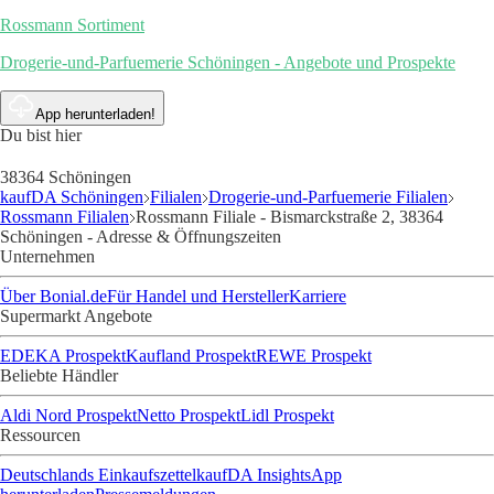
Rossmann Sortiment
Drogerie-und-Parfuemerie Schöningen - Angebote und Prospekte
App herunterladen!
Du bist hier
38364 Schöningen
kaufDA Schöningen
Filialen
Drogerie-und-Parfuemerie Filialen
Rossmann Filialen
Rossmann Filiale - Bismarckstraße 2, 38364
Schöningen - Adresse & Öffnungszeiten
Unternehmen
Über Bonial.de
Für Handel und Hersteller
Karriere
Supermarkt Angebote
EDEKA Prospekt
Kaufland Prospekt
REWE Prospekt
Beliebte Händler
Aldi Nord Prospekt
Netto Prospekt
Lidl Prospekt
Ressourcen
Deutschlands Einkaufszettel
kaufDA Insights
App