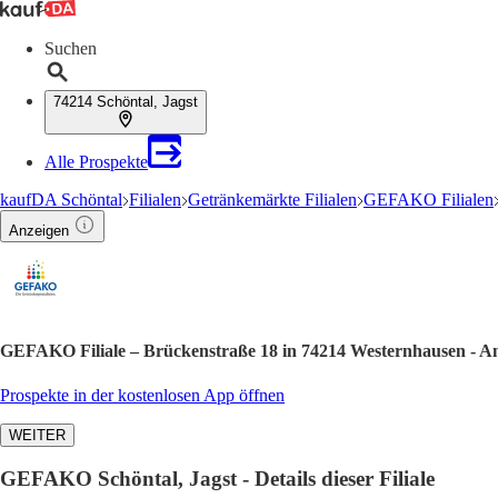
Suchen
74214 Schöntal, Jagst
Alle Prospekte
kaufDA Schöntal
Filialen
Getränkemärkte Filialen
GEFAKO Filialen
Anzeigen
GEFAKO Filiale – Brückenstraße 18 in 74214 Westernhausen - A
Prospekte in der kostenlosen App öffnen
WEITER
GEFAKO Schöntal, Jagst - Details dieser Filiale