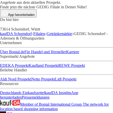
Angebote aus dem aktuellen Prospekt.
Finde jetzt die nächste GEDIG Filiale in Deiner Nähe!
App herunterladen
Du bist hier
73614 Schorndorf, Württ
kaufDA Schorndorf
Filialen
Getränkemärkte
GEDIG Schorndorf -
Adressen & Öffnungszeiten
Unternehmen
Über Bonial.de
Für Handel und Hersteller
Karriere
Supermarkt Angebote
EDEKA Prospekt
Kaufland Prospekt
REWE Prospekt
Beliebte Händler
Aldi Nord Prospekt
Netto Prospekt
Lidl Prospekt
Ressourcen
Deutschlands Einkaufszettel
kaufDA Insights
App
herunterladen
Pressemeldungen
Member of Bonial International Group
The network for
location based shopping information