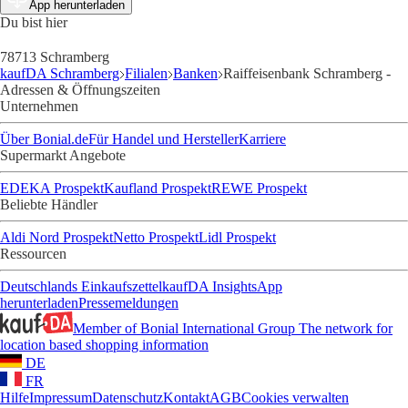
App herunterladen
Du bist hier
78713 Schramberg
kaufDA Schramberg
Filialen
Banken
Raiffeisenbank Schramberg -
Adressen & Öffnungszeiten
Unternehmen
Über Bonial.de
Für Handel und Hersteller
Karriere
Supermarkt Angebote
EDEKA Prospekt
Kaufland Prospekt
REWE Prospekt
Beliebte Händler
Aldi Nord Prospekt
Netto Prospekt
Lidl Prospekt
Ressourcen
Deutschlands Einkaufszettel
kaufDA Insights
App
herunterladen
Pressemeldungen
Member of Bonial International Group
The network for
location based shopping information
DE
FR
Hilfe
Impressum
Datenschutz
Kontakt
AGB
Cookies verwalten