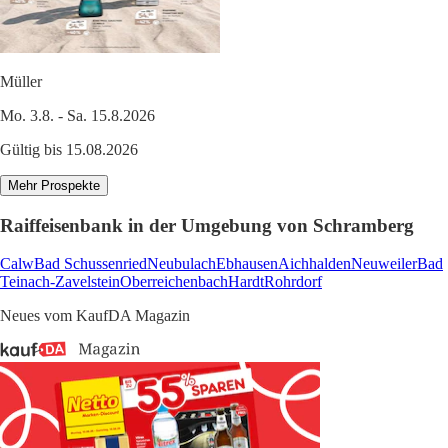
Müller
Mo. 3.8. - Sa. 15.8.2026
Gültig bis 15.08.2026
Mehr Prospekte
Raiffeisenbank in der Umgebung von Schramberg
Calw
Bad Schussenried
Neubulach
Ebhausen
Aichhalden
Neuweiler
Bad
Teinach-Zavelstein
Oberreichenbach
Hardt
Rohrdorf
Neues vom KaufDA Magazin