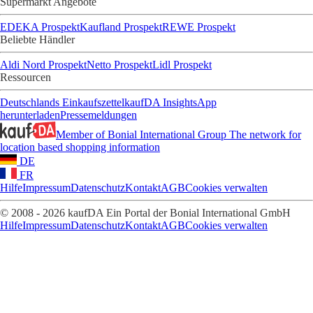
Supermarkt Angebote
EDEKA Prospekt
Kaufland Prospekt
REWE Prospekt
Beliebte Händler
Aldi Nord Prospekt
Netto Prospekt
Lidl Prospekt
Ressourcen
Deutschlands Einkaufszettel
kaufDA Insights
App
herunterladen
Pressemeldungen
Member of Bonial International Group
The network for
location based shopping information
DE
FR
Hilfe
Impressum
Datenschutz
Kontakt
AGB
Cookies verwalten
© 2008 - 2026 kaufDA Ein Portal der Bonial International GmbH
Hilfe
Impressum
Datenschutz
Kontakt
AGB
Cookies verwalten