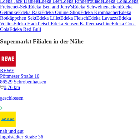
Edeka Jack Daniels
Edeka Bier
Edeka Rinderroulade
Edeka Cola
Edeka
Freixenet-Sekt
Edeka Ben and Jerry's
Edeka Schweinenacken
Edeka
Getränke
Edeka Raki
Edeka Online-Shop
Edeka Krombacher
Edeka
Rotkäppchen Sekt
Edeka Lillet
Edeka Fleisch
Edeka Lavazza
Edeka
Veltins
Edeka Hackfleisch
Edeka Senseo Kaffeemaschine
Edeka Coca
Cola
Edeka Red Bull
Supermarkt Filialen in der Nähe
REWE
Pöttmeser Straße 10
86529 Schrobenhausen
0,76 km
geschlossen
nah und gut
Ingolstädter Straße 36