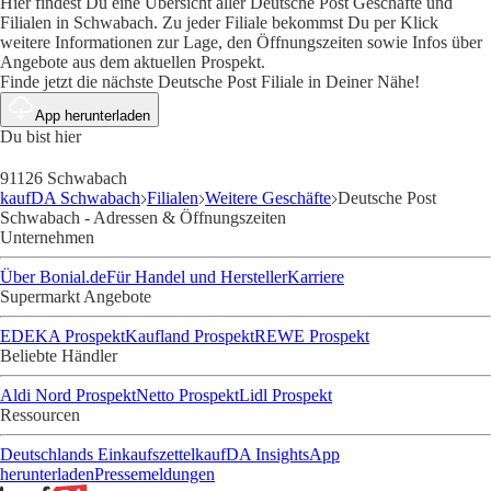
Hier findest Du eine Übersicht aller Deutsche Post Geschäfte und
Filialen in Schwabach. Zu jeder Filiale bekommst Du per Klick
weitere Informationen zur Lage, den Öffnungszeiten sowie Infos über
Angebote aus dem aktuellen Prospekt.
Finde jetzt die nächste Deutsche Post Filiale in Deiner Nähe!
App herunterladen
Du bist hier
91126 Schwabach
kaufDA Schwabach
Filialen
Weitere Geschäfte
Deutsche Post
Schwabach - Adressen & Öffnungszeiten
Unternehmen
Über Bonial.de
Für Handel und Hersteller
Karriere
Supermarkt Angebote
EDEKA Prospekt
Kaufland Prospekt
REWE Prospekt
Beliebte Händler
Aldi Nord Prospekt
Netto Prospekt
Lidl Prospekt
Ressourcen
Deutschlands Einkaufszettel
kaufDA Insights
App
herunterladen
Pressemeldungen