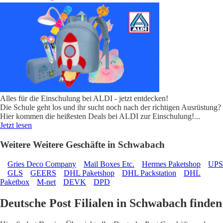
Alles für die Einschulung bei ALDI - jetzt entdecken!
Die Schule geht los und ihr sucht noch nach der richtigen Ausrüstung?
Hier kommen die heißesten Deals bei ALDI zur Einschulung!
...
Jetzt lesen
Weitere Weitere Geschäfte in Schwabach
Gries Deco Company
Mail Boxes Etc.
Hermes Paketshop
UPS
GLS
GEERS
DHL Paketshop
DHL Packstation
DHL
Paketbox
M-net
DEVK
DPD
Deutsche Post Filialen in Schwabach finden