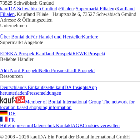
73525 Schwäbisch Gmünd
kaufDA Schwäbisch Gmünd
Filialen
Supermarkt Filialen
Kaufland
Filialen
Kaufland Filiale - Hauptstraße 6, 73527 Schwäbisch Gmünd -
Adresse & Öffnungszeiten
Unternehmen
Über Bonial.de
Für Handel und Hersteller
Karriere
Supermarkt Angebote
EDEKA Prospekt
Kaufland Prospekt
REWE Prospekt
Beliebte Händler
Aldi Nord Prospekt
Netto Prospekt
Lidl Prospekt
Ressourcen
Deutschlands Einkaufszettel
kaufDA Insights
App
herunterladen
Pressemeldungen
Member of Bonial International Group
The network for
location based shopping information
DE
FR
Hilfe
Impressum
Datenschutz
Kontakt
AGB
Cookies verwalten
© 2008 - 2026 kaufDA Ein Portal der Bonial International GmbH