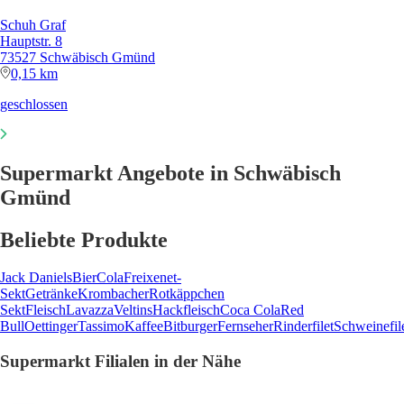
Schuh Graf
Hauptstr. 8
73527 Schwäbisch Gmünd
0,15 km
geschlossen
Supermarkt Angebote in Schwäbisch
Gmünd
Beliebte Produkte
Jack Daniels
Bier
Cola
Freixenet-
Sekt
Getränke
Krombacher
Rotkäppchen
Sekt
Fleisch
Lavazza
Veltins
Hackfleisch
Coca Cola
Red
Bull
Oettinger
Tassimo
Kaffee
Bitburger
Fernseher
Rinderfilet
Schweinefil
Supermarkt Filialen in der Nähe