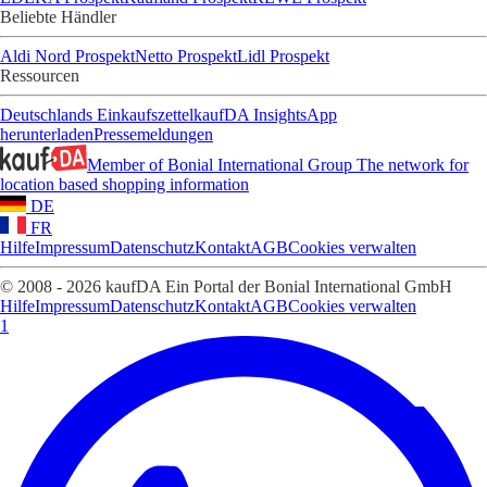
Beliebte Händler
Aldi Nord Prospekt
Netto Prospekt
Lidl Prospekt
Ressourcen
Deutschlands Einkaufszettel
kaufDA Insights
App
herunterladen
Pressemeldungen
Member of Bonial International Group
The network for
location based shopping information
DE
FR
Hilfe
Impressum
Datenschutz
Kontakt
AGB
Cookies verwalten
© 2008 - 2026 kaufDA Ein Portal der Bonial International GmbH
Hilfe
Impressum
Datenschutz
Kontakt
AGB
Cookies verwalten
1