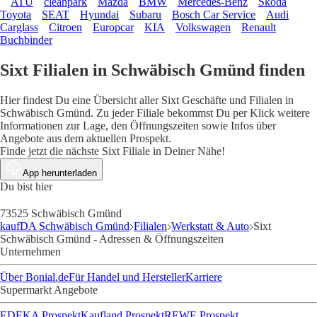
ATU
cleanpark
Mazda
BMW
Mercedes-Benz
Skoda
Toyota
SEAT
Hyundai
Subaru
Bosch Car Service
Audi
Carglass
Citroen
Europcar
KIA
Volkswagen
Renault
Buchbinder
Sixt Filialen in Schwäbisch Gmünd finden
Hier findest Du eine Übersicht aller Sixt Geschäfte und Filialen in
Schwäbisch Gmünd. Zu jeder Filiale bekommst Du per Klick weitere
Informationen zur Lage, den Öffnungszeiten sowie Infos über
Angebote aus dem aktuellen Prospekt.
Finde jetzt die nächste Sixt Filiale in Deiner Nähe!
App herunterladen
Du bist hier
73525 Schwäbisch Gmünd
kaufDA Schwäbisch Gmünd
Filialen
Werkstatt & Auto
Sixt
Schwäbisch Gmünd - Adressen & Öffnungszeiten
Unternehmen
Über Bonial.de
Für Handel und Hersteller
Karriere
Supermarkt Angebote
EDEKA Prospekt
Kaufland Prospekt
REWE Prospekt