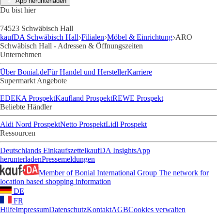
App herunterladen
Du bist hier
74523 Schwäbisch Hall
kaufDA Schwäbisch Hall
Filialen
Möbel & Einrichtung
ARO
Schwäbisch Hall - Adressen & Öffnungszeiten
Unternehmen
Über Bonial.de
Für Handel und Hersteller
Karriere
Supermarkt Angebote
EDEKA Prospekt
Kaufland Prospekt
REWE Prospekt
Beliebte Händler
Aldi Nord Prospekt
Netto Prospekt
Lidl Prospekt
Ressourcen
Deutschlands Einkaufszettel
kaufDA Insights
App
herunterladen
Pressemeldungen
Member of Bonial International Group
The network for
location based shopping information
DE
FR
Hilfe
Impressum
Datenschutz
Kontakt
AGB
Cookies verwalten