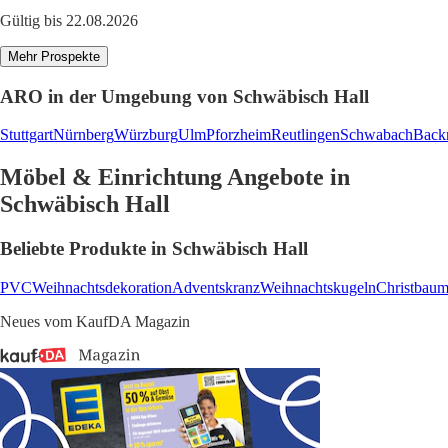
Gültig bis 22.08.2026
Mehr Prospekte
ARO in der Umgebung von Schwäbisch Hall
Stuttgart
Nürnberg
Würzburg
Ulm
Pforzheim
Reutlingen
Schwabach
Back
Möbel & Einrichtung Angebote in
Schwäbisch Hall
Beliebte Produkte in Schwäbisch Hall
PVC
Weihnachtsdekoration
Adventskranz
Weihnachtskugeln
Christbau
Neues vom KaufDA Magazin