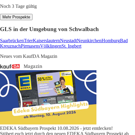
Noch 3 Tage gültig
Mehr Prospekte
GLS in der Umgebung von Schwalbach
Saarbrücken
Trier
Kaiserslautern
Neustadt
Neunkirchen
Homburg
Bad
Kreuznach
Pirmasens
Völklingen
St. Ingbert
Neues vom KaufDA Magazin
EDEKA Südbayern Prospekt 10.08.2026 - jetzt entdecken!
Stöbert euch jetzt durch den neuen EDEKA Südbayern Prospekt ab