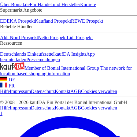
Über Bonial.de
Für Handel und Hersteller
Karriere
Supermarkt Angebote
EDEKA Prospekt
Kaufland Prospekt
REWE Prospekt
Beliebte Händler
Aldi Nord Prospekt
Netto Prospekt
Lidl Prospekt
Ressourcen
Deutschlands Einkaufszettel
kaufDA Insights
App
herunterladen
Pressemeldungen
Member of Bonial International Group
The network for
location based shopping information
DE
FR
Hilfe
Impressum
Datenschutz
Kontakt
AGB
Cookies verwalten
© 2008 - 2026 kaufDA Ein Portal der Bonial International GmbH
Hilfe
Impressum
Datenschutz
Kontakt
AGB
Cookies verwalten
1