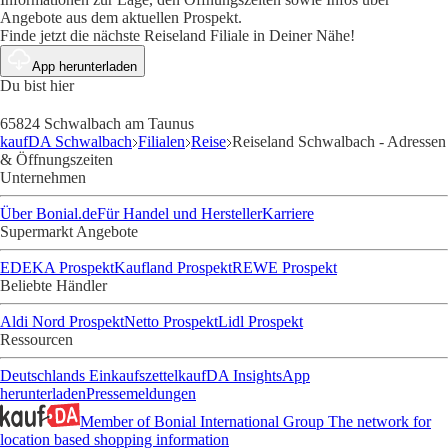
Angebote aus dem aktuellen Prospekt.
Finde jetzt die nächste Reiseland Filiale in Deiner Nähe!
App herunterladen
Du bist hier
65824 Schwalbach am Taunus
kaufDA Schwalbach
Filialen
Reise
Reiseland Schwalbach - Adressen
& Öffnungszeiten
Unternehmen
Über Bonial.de
Für Handel und Hersteller
Karriere
Supermarkt Angebote
EDEKA Prospekt
Kaufland Prospekt
REWE Prospekt
Beliebte Händler
Aldi Nord Prospekt
Netto Prospekt
Lidl Prospekt
Ressourcen
Deutschlands Einkaufszettel
kaufDA Insights
App
herunterladen
Pressemeldungen
Member of Bonial International Group
The network for
location based shopping information