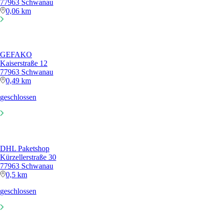
77963 Schwanau
0,49 km
geschlossen
DHL Paketshop
Kürzellerstraße 30
77963 Schwanau
0,5 km
geschlossen
Supermarkt Angebote in Schwanau
Beliebte Produkte bei E center
E center Bier
E center Cola
E center Schweinenacken
E center
Hackfleisch
E center Kaffee
E center Schweinefilet
E center Halbes
Schwein
E center Mineralwasser
E center Butter
E center Sekt
E center
Katzenfutter
E center Adventskalender
E center Wein
E center Wasser
E