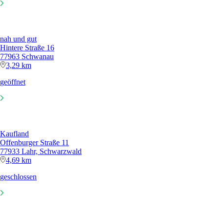
Offenburger Straße 11
77933 Lahr, Schwarzwald
4,69 km
geschlossen
REWE
Im Götzmann 4/5
77933 Lahr, Schwarzwald
5,72 km
geschlossen
E center
Alter Stadtbahnhof 1
77933 Lahr, Schwarzwald
6,48 km
geschlossen