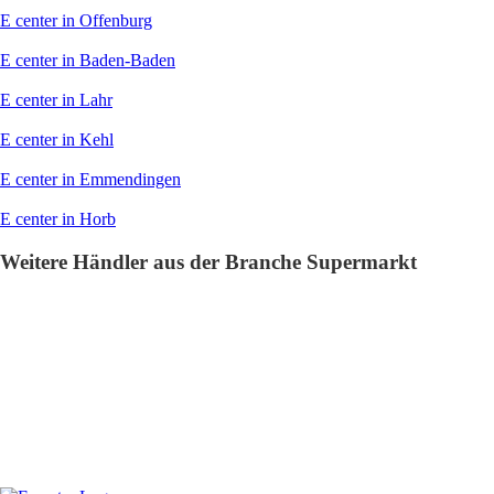
E center
E center Filiale Allmannsweierer Hauptstraße 4 in Schwanau-
Allmannsweier
Finde hier alle Informationen der E center Filiale Allmannsweierer
Hauptstraße 4 in Schwanau-Allmannsweier (77963). Neben
Öffnungszeiten, Adresse und Telefonnummer, bieten wir auch eine
Route zum Geschäft und erleichtern euch so den Weg zur nächsten
Filiale. Wenn vorhanden, zeigen wir euch auch aktuelle Angebote von
EDEKA Kohler.
E center Schwanau - Angebote und Prospekte