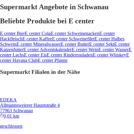
center Lachs
E center Eis
E center Rinderrouladen
E center Whiskey
E
center Havana Club
E center Pfanne
Supermarkt Filialen in der Nähe
EDEKA
Allmannsweierer Hauptstraße 4
77963 Schwanau
0,01 km
geschlossen
nah und gut
Hintere Straße 16
77963 Schwanau
3,29 km
geöffnet
Kaufland