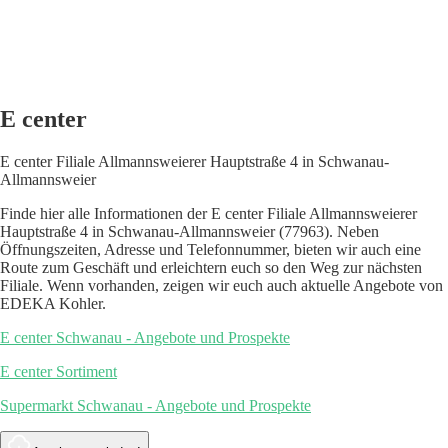
Member of Bonial International Group
The network for
location based shopping information
DE
FR
Hilfe
Impressum
Datenschutz
Kontakt
AGB
Cookies verwalten
© 2008 - 2026 kaufDA Ein Portal der Bonial International GmbH
Hilfe
Impressum
Datenschutz
Kontakt
AGB
Cookies verwalten
1