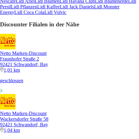
Nescafe
Lidl Ariel
Lidl Blumen
Lidl Havana Club
Lidl Blumenerde
Lidl
Persil
Lidl Pflanzen
Lidl Kaffee
Lidl Jack Daniels
Lidl Monster
Energy
Lidl Coca Cola
Lidl Volvic
Discounter Filialen in der Nähe
Netto Marken-Discount
Fraunhofer Straße 2
92421 Schwandorf, Bay
1,01 km
geschlossen
Netto Marken-Discount
Wackersdorfer Straße 58
92421 Schwandorf, Bay
1,04 km