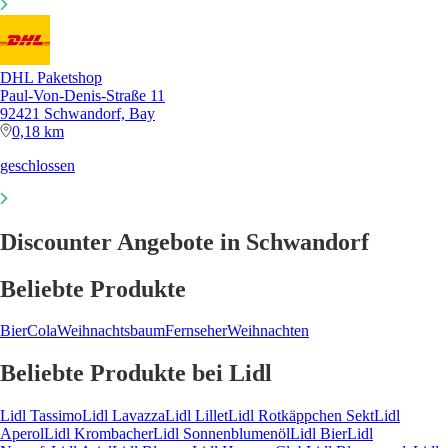
DHL Paketshop
Paul-Von-Denis-Straße 11
92421 Schwandorf, Bay
0,18 km
geschlossen
Discounter Angebote in Schwandorf
Beliebte Produkte
Bier
Cola
Weihnachtsbaum
Fernseher
Weihnachten
Beliebte Produkte bei Lidl
Lidl Tassimo
Lidl Lavazza
Lidl Lillet
Lidl Rotkäppchen Sekt
Lidl
Aperol
Lidl Krombacher
Lidl Sonnenblumenöl
Lidl Bier
Lidl