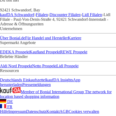
Du bist hier
92421 Schwandorf, Bay
kaufDA Schwandorf
Filialen
Discounter Filialen
Lidl Filialen
Lidl
Filiale - Paul-Von-Denis-Straße 4, 92421 Schwandorf-Innenstadt -
Adresse & Öffnungszeiten
Unternehmen
Über Bonial.de
Für Handel und Hersteller
Karriere
Supermarkt Angebote
EDEKA Prospekt
Kaufland Prospekt
REWE Prospekt
Beliebte Händler
Aldi Nord Prospekt
Netto Prospekt
Lidl Prospekt
Ressourcen
Deutschlands Einkaufszettel
kaufDA Insights
App
herunterladen
Pressemeldungen
Member of Bonial International Group
The network for
location based shopping information
DE
FR
Hilfe
Impressum
Datenschutz
Kontakt
AGB
Cookies verwalten