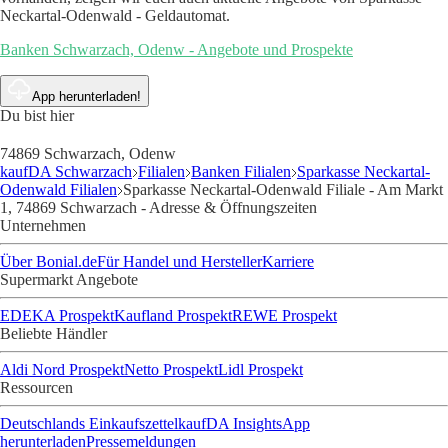
Neckartal-Odenwald - Geldautomat.
Banken Schwarzach, Odenw - Angebote und Prospekte
App herunterladen!
Du bist hier
74869 Schwarzach, Odenw
kaufDA Schwarzach
Filialen
Banken Filialen
Sparkasse Neckartal-
Odenwald Filialen
Sparkasse Neckartal-Odenwald Filiale - Am Markt
1, 74869 Schwarzach - Adresse & Öffnungszeiten
Unternehmen
Über Bonial.de
Für Handel und Hersteller
Karriere
Supermarkt Angebote
EDEKA Prospekt
Kaufland Prospekt
REWE Prospekt
Beliebte Händler
Aldi Nord Prospekt
Netto Prospekt
Lidl Prospekt
Ressourcen
Deutschlands Einkaufszettel
kaufDA Insights
App
herunterladen
Pressemeldungen