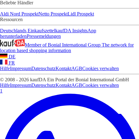
Beliebte Händler
Aldi Nord Prospekt
Netto Prospekt
Lidl Prospekt
Ressourcen
Deutschlands Einkaufszettel
kaufDA Insights
App
herunterladen
Pressemeldungen
Member of Bonial International Group
The network for
location based shopping information
DE
FR
Hilfe
Impressum
Datenschutz
Kontakt
AGB
Cookies verwalten
© 2008 - 2026 kaufDA Ein Portal der Bonial International GmbH
Hilfe
Impressum
Datenschutz
Kontakt
AGB
Cookies verwalten
1