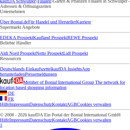
kaufDA Schwülper
Filialen
Garten & Pflanzen Filialen in Schwülper -
Adressen & Öffnungszeiten
Unternehmen
Über Bonial.de
Für Handel und Hersteller
Karriere
Supermarkt Angebote
EDEKA Prospekt
Kaufland Prospekt
REWE Prospekt
Beliebte Händler
Aldi Nord Prospekt
Netto Prospekt
Lidl Prospekt
Ressourcen
Deutschlands Einkaufszettel
kaufDA Insights
App
herunterladen
Pressemeldungen
Member of Bonial International Group
The network for
location based shopping information
DE
FR
Hilfe
Impressum
Datenschutz
Kontakt
AGB
Cookies verwalten
© 2008 - 2026 kaufDA Ein Portal der Bonial International GmbH
Hilfe
Impressum
Datenschutz
Kontakt
AGB
Cookies verwalten
1