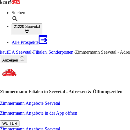
Suchen
21220 Seevetal
Alle Prospekte
kaufDA Seevetal
Filialen
Sonderposten
Zimmermann Seevetal - Adre
Anzeigen
Zimmermann Filialen in Seevetal - Adressen & Öffnungszeiten
Zimmermann Angebote Seevetal
Zimmermann Angebote in der App öffnen
WEITER
Zimmermann Angebote Seevetal