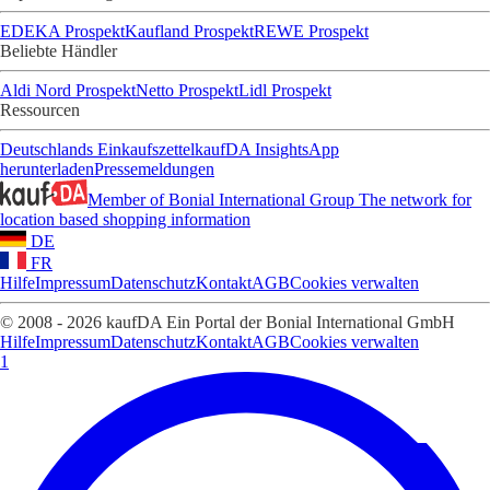
EDEKA Prospekt
Kaufland Prospekt
REWE Prospekt
Beliebte Händler
Aldi Nord Prospekt
Netto Prospekt
Lidl Prospekt
Ressourcen
Deutschlands Einkaufszettel
kaufDA Insights
App
herunterladen
Pressemeldungen
Member of Bonial International Group
The network for
location based shopping information
DE
FR
Hilfe
Impressum
Datenschutz
Kontakt
AGB
Cookies verwalten
© 2008 - 2026 kaufDA Ein Portal der Bonial International GmbH
Hilfe
Impressum
Datenschutz
Kontakt
AGB
Cookies verwalten
1