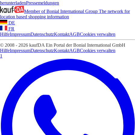
herunterladen
Pressemeldungen
Member of Bonial International Group
The network for
location based shopping information
DE
FR
Hilfe
Impressum
Datenschutz
Kontakt
AGB
Cookies verwalten
© 2008 - 2026 kaufDA Ein Portal der Bonial International GmbH
Hilfe
Impressum
Datenschutz
Kontakt
AGB
Cookies verwalten
1