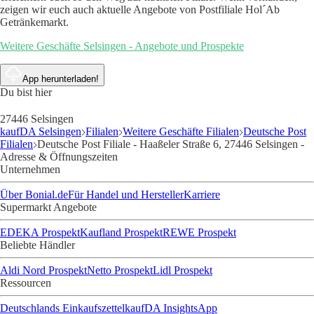
zeigen wir euch auch aktuelle Angebote von Postfiliale Hol´Ab
Getränkemarkt.
Weitere Geschäfte Selsingen - Angebote und Prospekte
App herunterladen!
Du bist hier
27446 Selsingen
kaufDA Selsingen
Filialen
Weitere Geschäfte Filialen
Deutsche Post
Filialen
Deutsche Post Filiale - Haaßeler Straße 6, 27446 Selsingen -
Adresse & Öffnungszeiten
Unternehmen
Über Bonial.de
Für Handel und Hersteller
Karriere
Supermarkt Angebote
EDEKA Prospekt
Kaufland Prospekt
REWE Prospekt
Beliebte Händler
Aldi Nord Prospekt
Netto Prospekt
Lidl Prospekt
Ressourcen
Deutschlands Einkaufszettel
kaufDA Insights
App