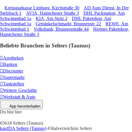
Kreissparkasse Limburg, Kirchstraße 30
AD Auto Dienst, In Der
Stelzbach 1
AVIA, Haintchener Straße 3
DHL Packstation, Am
Schwimmbad 1a
KIA, Am Stotz 2
DHL Paketshop, Am
Schwimmbad 1a
Getränkefachmarkt, Brunnenstr. 22
REWE, Am
Schwimmbad 1
Volksbank, Brunnenstraße 44
Hermes Paketshop,
Haintchener Straße 3
Beliebte Branchen in Selters (Taunus)
Apotheken
Banken
Discounter
Supermarkt
Tankstellen
Weitere Geschäfte
Werkstatt & Auto
App herunterladen
Du bist hier
65618 Selters (Taunus)
kaufDA Selters (Taunus)
Filialverzeichnis Selters