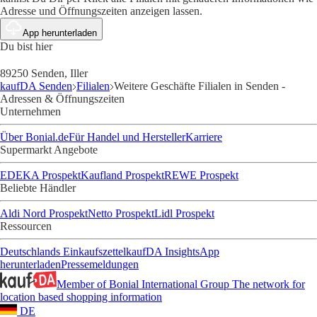
Adresse und Öffnungszeiten anzeigen lassen.
App herunterladen
Du bist hier
89250 Senden, Iller
kaufDA Senden
Filialen
Weitere Geschäfte Filialen in Senden -
Adressen & Öffnungszeiten
Unternehmen
Über Bonial.de
Für Handel und Hersteller
Karriere
Supermarkt Angebote
EDEKA Prospekt
Kaufland Prospekt
REWE Prospekt
Beliebte Händler
Aldi Nord Prospekt
Netto Prospekt
Lidl Prospekt
Ressourcen
Deutschlands Einkaufszettel
kaufDA Insights
App
herunterladen
Pressemeldungen
Member of Bonial International Group
The network for
location based shopping information
DE