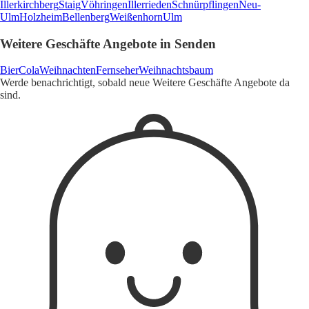
Illerkirchberg
Staig
Vöhringen
Illerrieden
Schnürpflingen
Neu-
Ulm
Holzheim
Bellenberg
Weißenhorn
Ulm
Weitere Geschäfte Angebote in Senden
Bier
Cola
Weihnachten
Fernseher
Weihnachtsbaum
Werde benachrichtigt, sobald neue Weitere Geschäfte Angebote da
sind.