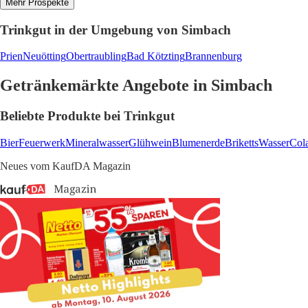
Mehr Prospekte
Trinkgut in der Umgebung von Simbach
Prien
Neuötting
Obertraubling
Bad Kötzting
Brannenburg
Getränkemärkte Angebote in Simbach
Beliebte Produkte bei Trinkgut
Bier
Feuerwerk
Mineralwasser
Glühwein
Blumenerde
Briketts
Wasser
Col
Neues vom KaufDA Magazin