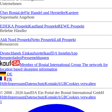
Unternehmen
Über Bonial.de
Für Handel und Hersteller
Karriere
Supermarkt Angebote
EDEKA Prospekt
Kaufland Prospekt
REWE Prospekt
Beliebte Händler
Aldi Nord Prospekt
Netto Prospekt
Lidl Prospekt
Ressourcen
Deutschlands Einkaufszettel
kaufDA Insights
App
herunterladen
Pressemeldungen
Member of Bonial International Group
The network for
location based shopping information
DE
FR
Hilfe
Impressum
Datenschutz
Kontakt
AGB
Cookies verwalten
© 2008 - 2026 kaufDA Ein Portal der Bonial International GmbH
Hilfe
Impressum
Datenschutz
Kontakt
AGB
Cookies verwalten
1