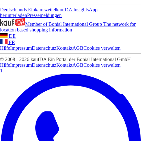
Deutschlands Einkaufszettel
kaufDA Insights
App
herunterladen
Pressemeldungen
Member of Bonial International Group
The network for
location based shopping information
DE
FR
Hilfe
Impressum
Datenschutz
Kontakt
AGB
Cookies verwalten
© 2008 - 2026 kaufDA Ein Portal der Bonial International GmbH
Hilfe
Impressum
Datenschutz
Kontakt
AGB
Cookies verwalten
1