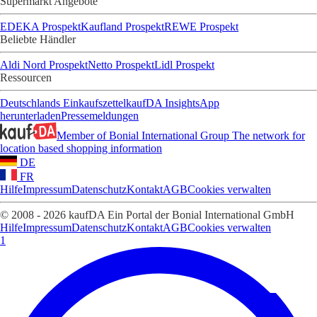
Supermarkt Angebote
EDEKA Prospekt
Kaufland Prospekt
REWE Prospekt
Beliebte Händler
Aldi Nord Prospekt
Netto Prospekt
Lidl Prospekt
Ressourcen
Deutschlands Einkaufszettel
kaufDA Insights
App
herunterladen
Pressemeldungen
Member of Bonial International Group
The network for
location based shopping information
DE
FR
Hilfe
Impressum
Datenschutz
Kontakt
AGB
Cookies verwalten
© 2008 - 2026 kaufDA Ein Portal der Bonial International GmbH
Hilfe
Impressum
Datenschutz
Kontakt
AGB
Cookies verwalten
1