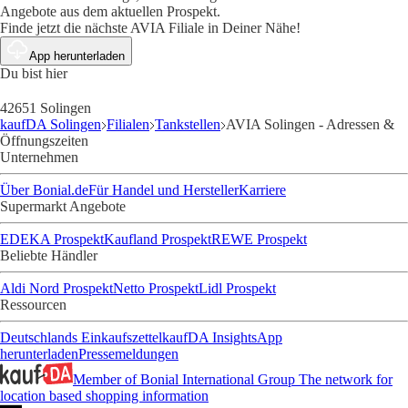
Angebote aus dem aktuellen Prospekt.
Finde jetzt die nächste AVIA Filiale in Deiner Nähe!
App herunterladen
Du bist hier
42651 Solingen
kaufDA Solingen
Filialen
Tankstellen
AVIA Solingen - Adressen &
Öffnungszeiten
Unternehmen
Über Bonial.de
Für Handel und Hersteller
Karriere
Supermarkt Angebote
EDEKA Prospekt
Kaufland Prospekt
REWE Prospekt
Beliebte Händler
Aldi Nord Prospekt
Netto Prospekt
Lidl Prospekt
Ressourcen
Deutschlands Einkaufszettel
kaufDA Insights
App
herunterladen
Pressemeldungen
Member of Bonial International Group
The network for
location based shopping information