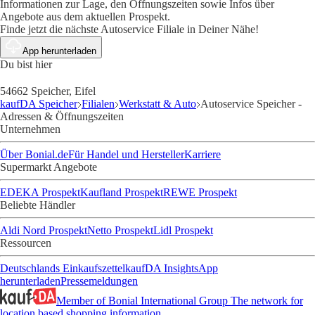
Informationen zur Lage, den Öffnungszeiten sowie Infos über
Angebote aus dem aktuellen Prospekt.
Finde jetzt die nächste Autoservice Filiale in Deiner Nähe!
App herunterladen
Du bist hier
54662 Speicher, Eifel
kaufDA Speicher
Filialen
Werkstatt & Auto
Autoservice Speicher -
Adressen & Öffnungszeiten
Unternehmen
Über Bonial.de
Für Handel und Hersteller
Karriere
Supermarkt Angebote
EDEKA Prospekt
Kaufland Prospekt
REWE Prospekt
Beliebte Händler
Aldi Nord Prospekt
Netto Prospekt
Lidl Prospekt
Ressourcen
Deutschlands Einkaufszettel
kaufDA Insights
App
herunterladen
Pressemeldungen
Member of Bonial International Group
The network for
location based shopping information