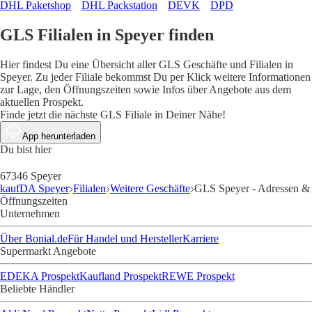
DHL Paketshop
DHL Packstation
DEVK
DPD
GLS Filialen in Speyer finden
Hier findest Du eine Übersicht aller GLS Geschäfte und Filialen in
Speyer. Zu jeder Filiale bekommst Du per Klick weitere Informationen
zur Lage, den Öffnungszeiten sowie Infos über Angebote aus dem
aktuellen Prospekt.
Finde jetzt die nächste GLS Filiale in Deiner Nähe!
App herunterladen
Du bist hier
67346 Speyer
kaufDA Speyer
Filialen
Weitere Geschäfte
GLS Speyer - Adressen &
Öffnungszeiten
Unternehmen
Über Bonial.de
Für Handel und Hersteller
Karriere
Supermarkt Angebote
EDEKA Prospekt
Kaufland Prospekt
REWE Prospekt
Beliebte Händler