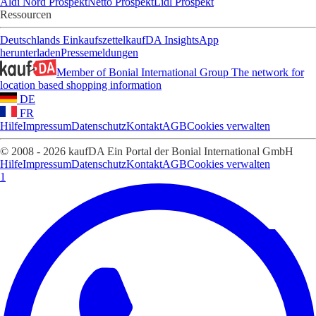
Aldi Nord Prospekt
Netto Prospekt
Lidl Prospekt
Ressourcen
Deutschlands Einkaufszettel
kaufDA Insights
App
herunterladen
Pressemeldungen
Member of Bonial International Group
The network for
location based shopping information
DE
FR
Hilfe
Impressum
Datenschutz
Kontakt
AGB
Cookies verwalten
© 2008 - 2026 kaufDA Ein Portal der Bonial International GmbH
Hilfe
Impressum
Datenschutz
Kontakt
AGB
Cookies verwalten
1