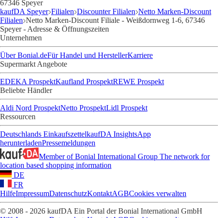
67346 Speyer
kaufDA Speyer
Filialen
Discounter Filialen
Netto Marken-Discount
Filialen
Netto Marken-Discount Filiale - Weißdornweg 1-6, 67346
Speyer - Adresse & Öffnungszeiten
Unternehmen
Über Bonial.de
Für Handel und Hersteller
Karriere
Supermarkt Angebote
EDEKA Prospekt
Kaufland Prospekt
REWE Prospekt
Beliebte Händler
Aldi Nord Prospekt
Netto Prospekt
Lidl Prospekt
Ressourcen
Deutschlands Einkaufszettel
kaufDA Insights
App
herunterladen
Pressemeldungen
Member of Bonial International Group
The network for
location based shopping information
DE
FR
Hilfe
Impressum
Datenschutz
Kontakt
AGB
Cookies verwalten
© 2008 - 2026 kaufDA Ein Portal der Bonial International GmbH