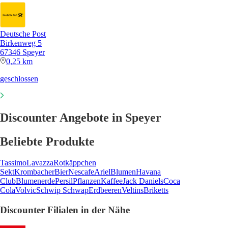
Deutsche Post
Birkenweg 5
67346 Speyer
0,25 km
geschlossen
Discounter Angebote in Speyer
Beliebte Produkte
Tassimo
Lavazza
Rotkäppchen
Sekt
Krombacher
Bier
Nescafe
Ariel
Blumen
Havana
Club
Blumenerde
Persil
Pflanzen
Kaffee
Jack Daniels
Coca
Cola
Volvic
Schwip Schwap
Erdbeeren
Veltins
Briketts
Discounter Filialen in der Nähe