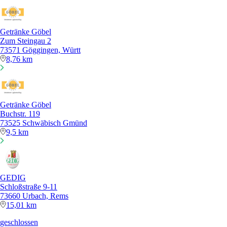
Getränke Göbel
Zum Steingau 2
73571 Göggingen, Württ
8,76 km
Getränke Göbel
Buchstr. 119
73525 Schwäbisch Gmünd
9,5 km
GEDIG
Schloßstraße 9-11
73660 Urbach, Rems
15,01 km
geschlossen