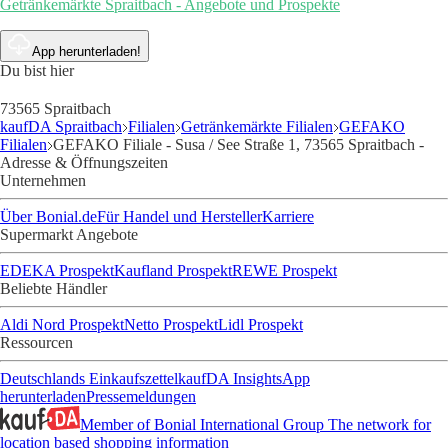
Getränkemärkte Spraitbach - Angebote und Prospekte
App herunterladen!
Du bist hier
73565 Spraitbach
kaufDA Spraitbach
Filialen
Getränkemärkte Filialen
GEFAKO
Filialen
GEFAKO Filiale - Susa / See Straße 1, 73565 Spraitbach -
Adresse & Öffnungszeiten
Unternehmen
Über Bonial.de
Für Handel und Hersteller
Karriere
Supermarkt Angebote
EDEKA Prospekt
Kaufland Prospekt
REWE Prospekt
Beliebte Händler
Aldi Nord Prospekt
Netto Prospekt
Lidl Prospekt
Ressourcen
Deutschlands Einkaufszettel
kaufDA Insights
App
herunterladen
Pressemeldungen
Member of Bonial International Group
The network for
location based shopping information